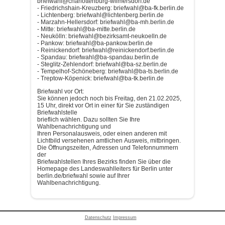
briefwahl@charlottenburg-wilmersdorf.de
- Friedrichshain-Kreuzberg: briefwahl@ba-fk.berlin.de
- Lichtenberg: briefwahl@lichtenberg.berlin.de
- Marzahn-Hellersdorf: briefwahl@ba-mh.berlin.de
- Mitte: briefwahl@ba-mitte.berlin.de
- Neukölln: briefwahl@bezirksamt-neukoelln.de
- Pankow: briefwahl@ba-pankow.berlin.de
- Reinickendorf: briefwahl@reinickendorf.berlin.de
- Spandau: briefwahl@ba-spandau.berlin.de
- Steglitz-Zehlendorf: briefwahl@ba-sz.berlin.de
- Tempelhof-Schöneberg: briefwahl@ba-ts.berlin.de
- Treptow-Köpenick: briefwahl@ba-tk.berlin.de
Briefwahl vor Ort:
Sie können jedoch noch bis Freitag, den 21.02.2025,
15 Uhr, direkt vor Ort in einer für Sie zuständigen
Briefwahlstelle
brieflich wählen. Dazu sollten Sie Ihre
Wahlbenachrichtigung und
Ihren Personalausweis, oder einen anderen mit
Lichtbild versehenen amtlichen Ausweis, mitbringen.
Die Öffnungszeiten, Adressen und Telefonnummern
der
Briefwahlstellen Ihres Bezirks finden Sie über die
Homepage des Landeswahlleiters für Berlin unter
berlin.de/briefwahl sowie auf Ihrer
Wahlbenachrichtigung.
Datenschutz
Impressum